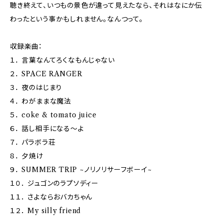
聴き終えて、いつもの景色が違って見えたなら、それはなにか伝
わったという事かもしれません。なんつって。
収録楽曲：
１． 言葉なんてろくなもんじゃない
２． SPACE RANGER
３． 夜のはじまり
４． わがままな魔法
５． coke & tomato juice
６． 話し相手になる～よ
７． パラボラ荘
８． 夕焼け
９． SUMMER TRIP ~ノリノリサーフボーイ~
１０． ジュゴンのラプソディー
１１． さよならおバカちゃん
１２． My silly friend