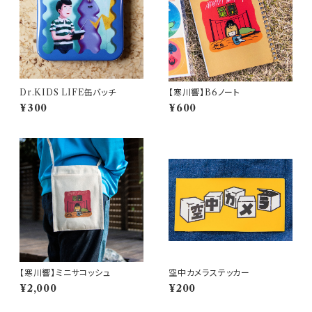
Dr.KIDS LIFE缶バッチ
【寒川響】B6ノート
¥300
¥600
【寒川響】ミニサコッシュ
空中カメラステッカー
¥2,000
¥200